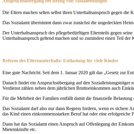
Anspruchsübergang bei Bezug von Sozialleistungen
Die Eltern machen selten selbst ihren Unterhaltsanspruch gegen die K
Das Sozialamt übernimmt dann zwar zunächst die ungedeckten Heim- od
Der Unterhaltsanspruch des pflegebedürftigen Elternteils gegen sein
Unterhaltsanspruch geltend machen und so zumindest einen Teil der 
Reform des Elternunterhalts: Entlastung für viele Kinder
Eine gute Nachricht: Seit dem 1. Januar 2020 gilt das „Gesetz zur Ent
Danach findet ein Anspruchsübergang auf den Sozialleistungsträger n
Verdienst zählen neben dem jährlichen Bruttoeinkommen auch Einkün
Für die Mehrheit der Familien entfällt damit die finanzielle Belastun
Das Sozialamt darf also nur dann Regress fordern, wenn es sichere An
das Kind einen einkommensstarken Beruf hat oder eine erfolgreiche F
Dann hat das Sozialamt einen Anspruch auf Offenlegung der Einkomm
Mieteinkünfte etc.