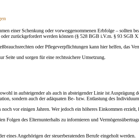
gen
Rahmen einer Schenkung oder vorweggenommenen Erbfolge – sollten bea
n oder zurückgefordert werden können (§ 528 BGB i.V.m. § 93 SGB XI
eßbrauchsrechten oder Pflegeverpflichtungen kann hier helfen, das Ve
ur Seite und sorgen für eine rechtssichere Umsetzung.
ohl in aufsteigender als auch in absteigender Linie ist Ausprägung der
ration, sondern auch der adäquaten Be- bzw. Entlastung des Individuums
 als noch vor einigen Jahren. Wer jedoch ein höheres Einkommen erziel
ziellen Folgen des Elternunterhalts zu informieren und Vermögensübertra
 oder eines Angehörigen der steuerberatenden Berufe eingeholt werden.