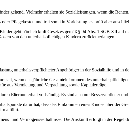
inder geltend. Vielmehr erhalten sie Sozialleistungen, wenn die Rente
er Pflegekosten und tritt somit in Vorleistung, es prüft aber anschli
e Kinder geht nämlich kraft Gesetzes gemäß § 94 Abs. 1 SGB XII auf de
Kosten von den unterhaltspflichtigen Kindern zurückzuerlangen.
lastung unterhaltsverpflichteter Angehöriger in der Sozialhilfe und in 
ur statt, wenn das jährliche Gesamteinkommen des unterhaltspflichtig
fte aus Vermietung und Verpachtung sowie Kapitalerträge.
g durch Elternunterhalt vollständig. Es sind also nur Besserverdiener un
haltspunkte dafür hat, dass das Einkommen eines Kindes über der Grenz
irma führt.
ens- und Vermögensverhältnisse. Die Auskunft erfolgt in der Regel d