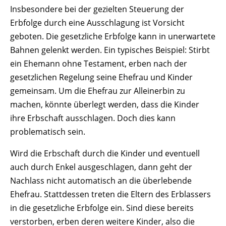
Insbesondere bei der gezielten Steuerung der
Erbfolge durch eine Ausschlagung ist Vorsicht
geboten. Die gesetzliche Erbfolge kann in unerwartete
Bahnen gelenkt werden. Ein typisches Beispiel: Stirbt
Startseite
ein Ehemann ohne Testament, erben nach der
Notar und Team
gesetzlichen Regelung seine Ehefrau und Kinder
Fachgebiete
gemeinsam. Um die Ehefrau zur Alleinerbin zu
Familie
machen, könnte überlegt werden, dass die Kinder
Immobilien
ihre Erbschaft ausschlagen. Doch dies kann
Notfallvorsorge
problematisch sein.
Vererben
Schenken
Wird die Erbschaft durch die Kinder und eventuell
Schlichten
auch durch Enkel ausgeschlagen, dann geht der
Unternehmen
Nachlass nicht automatisch an die überlebende
Fachbeiträge
Ehefrau. Stattdessen treten die Eltern des Erblassers
Wissenswertes
in die gesetzliche Erbfolge ein. Sind diese bereits
verstorben, erben deren weitere Kinder, also die
Ablauf